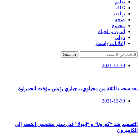
تعليم
ثقافة
رياضة
صحة
مجتمع
الدين و الحياة
دولي
إعلانات وإشهار
Search
2021-12-30
بعد سحب الثقة من محياوي…جباري رئيس مؤقت للحمراوة
2021-12-30
التطعيم ضد “كورونا” و “إيبولا” قبل سفر مشجعي الخضر إلى
الكاميرون