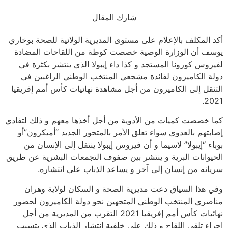
شارك المقال
أكد المكلف بالإعلام على مستوى المديرية الولائية للصحة بوخاري
يوسف أن الوزارة الوصية خصصت كوطة من اللقاحات المضادة
لفيروس كورونا المستجد و كذا داء إيبولا الذي ينتشر بكثرة في
دولة الكاميرون لفائدة مشجعي المنتخب الوطني الراغبين في
التنقل إلى الكاميرون من أجل مشاهدة نهائيات كأس أمم إفريقيا
2021.
كما خصصت كميات من الأدوية من أجل أخذها معهم و ذلك لتفادي
إصابتهم بالعدوى سواء تعلق الأمر بالمتحور الجديد “أميكرون”أو
بوباء “إيبولا” لاسيما و أن فيروس إيبولا ينتقل إلى الإنسان من
الحيوانات البرية و ينتشر بين صفوف التجمعات البشرية عن طريق
سريانه من إنسان إلى آخر و يساعد الذباب على انتشاره.
وفي هذا السياق دعت مديرية الصحة و السكان لولاية وهران
مناصري المنتخب الوطني المتجهين نحو دولة الكاميرون لحضور
نهائيات كأس أمم إفريقيا 2021 التقرب من المديرية من أجل
إجراء تلقي اللقاح و ذلك على خلفية انتشار الذباب الذي يتسبب