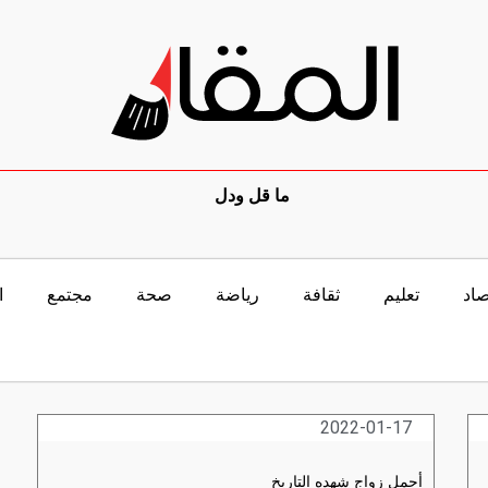
ما قل ودل
صاد
تعليم
ثقافة
رياضة
صحة
مجتمع
ا
2022-01-17
أجمل زواج شهده التاريخ