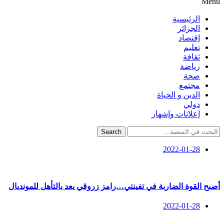
Menu
الرئيسية
الجزائر
إقتصاد
تعليم
ثقافة
رياضة
صحة
مجتمع
الدين و الحياة
دولي
إعلانات وإشهار
Search
2022-01-28
أصبح القوة الضاربة في تفينتي…رامز زروقي يعد بالتأهل للمونديال
2022-01-28