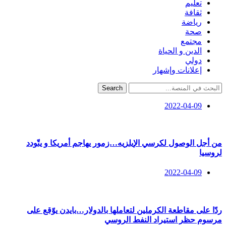
تعليم
ثقافة
رياضة
صحة
مجتمع
الدين و الحياة
دولي
إعلانات وإشهار
Search
2022-04-09
من أجل الوصول لكرسي الإيلزيه…زمور يهاجم أمريكا و يتّودد
لروسيا
2022-04-09
ردّا على مقاطعة الكرملين لتعاملها بالدولار…بايدن يوّقع على
مرسوم حظر استيراد النفط الروسي