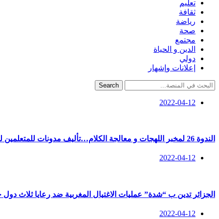
تعليم
ثقافة
رياضة
صحة
مجتمع
الدين و الحياة
دولي
إعلانات وإشهار
Search
2022-04-12
الندوة 26 لمخبر اللهجات و معالجة الكلام…تأليف مدونات للمتعلمين لخدمة ورقي اللغة العربية ومناهجها محور نقاش
2022-04-12
الجزائر تدين ب “شدة” عمليات الاغتيال المغربية ضد رعايا ثلاث دول 
2022-04-12