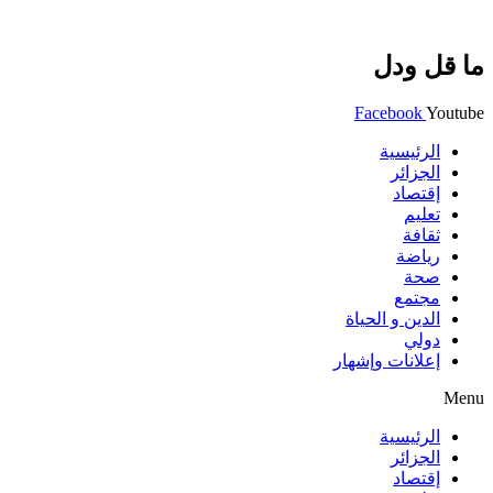
ما قل ودل
Facebook
Youtube
الرئيسية
الجزائر
إقتصاد
تعليم
ثقافة
رياضة
صحة
مجتمع
الدين و الحياة
دولي
إعلانات وإشهار
Menu
الرئيسية
الجزائر
إقتصاد