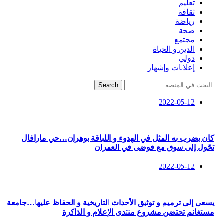
تعليم
ثقافة
رياضة
صحة
مجتمع
الدين و الحياة
دولي
إعلانات وإشهار
Search
2022-05-12
كان يضرب به المثل في الهدوء و اللباقة بوهران…حي مارافال
تحّول إلى سوق مع فوضى في العمران
2022-05-12
يسعى إلى ترميم و توثيق الأحداث التاريخية و الحفاظ عليها…جامعة
مستغانم تحتضن مشروع منتدى الإعلام و الذاكرة