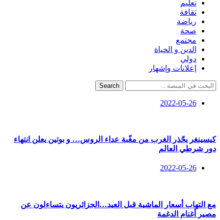
تعليم
ثقافة
رياضة
صحة
مجتمع
الدين و الحياة
دولي
إعلانات وإشهار
Search
2022-05-26
كيسينغر يحّذر الغرب من مغّبة عداء الروس… و بوتين يعلن انتهاء
دور شرطي العالم
2022-05-26
مع التهاب أسعار الماشية قبل العيد…الجزائريون يتساءلون عن
مصير أغنام الدغمة