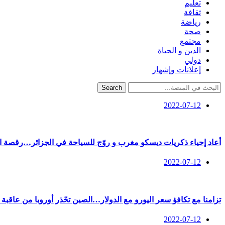
تعليم
ثقافة
رياضة
صحة
مجتمع
الدين و الحياة
دولي
إعلانات وإشهار
Search
2022-07-12
أعاد إحياء ذكريات ديسكو مغرب و روّج للسياحة في الجزائر…رقصة ا
2022-07-12
تزامنا مع تكافؤ سعر اليورو مع الدولار…الصين تحّذر أوروبا من عاقبة ا
2022-07-12