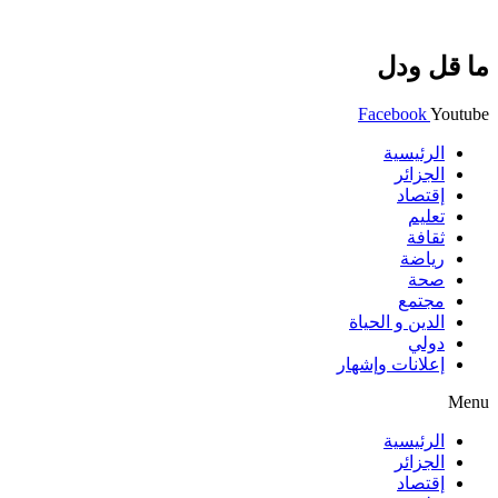
ما قل ودل
Facebook
Youtube
الرئيسية
الجزائر
إقتصاد
تعليم
ثقافة
رياضة
صحة
مجتمع
الدين و الحياة
دولي
إعلانات وإشهار
Menu
الرئيسية
الجزائر
إقتصاد