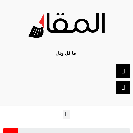
ما قل ودل