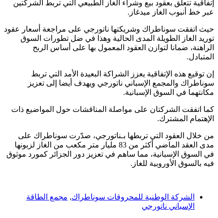
إتفاقية تتعلق بعقود بيع وشراء الغاز الطبيعي التي تربط الشركتين
عبر خط أنبوب الغاز ميدغاز.
حيث اتفقت سوناطراك وشريكتها ناتورجي على مراجعة أسعار عقود
توريد الغاز الطويلة المدى الحالية وهذا في ضل تطورات السوق
الراهنة، ضمانا لتوازن العقود المعمول بها على أساس الربح
المتبادل.
إن توقيع هذه الإتفاقية يعزز الشراكة البعيدة الأمد التي تربط
سوناطراك والمجمع الإسباني ناتورجي ويهدف أيضا إلى تعزيز
مكانتهما في السوق الإسبانية.
كما اتفقت الشركتان على مواصلة المناقشات حول المواضيع ذات
الإهتمام المشترك.
من خلال العقود التي تربطها بـناتورجي، صدّرت سوناطراك على
مدى العقد الماضي أكثر من 83 مليار متر مكعب من الغاز لزبونها
في السوق الإسبانية، مما ساهم في تعزيز دور الجزائر كمورد موثوق
فيه بالسوق الأوروبية للغاز.
الشركة الوطنية للمحروقات سوناطراك
,
مجمع الطاقة
الإسباني ناتورجي