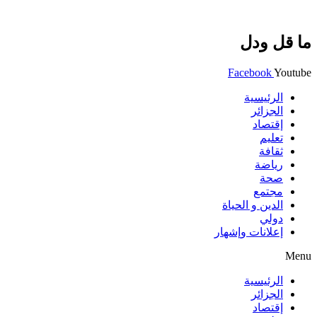
ما قل ودل
Facebook
Youtube
الرئيسية
الجزائر
إقتصاد
تعليم
ثقافة
رياضة
صحة
مجتمع
الدين و الحياة
دولي
إعلانات وإشهار
Menu
الرئيسية
الجزائر
إقتصاد