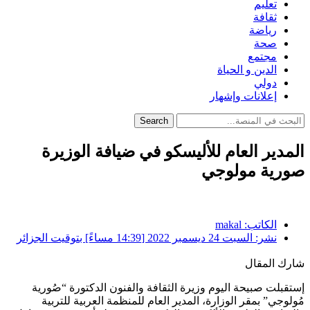
تعليم
ثقافة
رياضة
صحة
مجتمع
الدين و الحياة
دولي
إعلانات وإشهار
Search
المدير العام للأليسكو في ضيافة الوزيرة
صورية مولوجي
الكاتب:
makal
نشر:
السبت 24 ديسمبر 2022 [14:39 مساءً] بتوقيت الجزائر
شارك المقال
إستقبلت صبيحة اليوم وزيرة الثقافة والفنون الدكتورة “صُورية
مُولوجي” بمقر الوزارة، المدير العام للمنظمة العربية للتربية