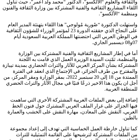
والثقافة والعلوم “الألكسو”، الدكتور “محمد ولد أعمر”، حيث تناول
اللقاء المشاريع الثقافية والفنية المشتركة بين وزارة الثقافة والفنون
ومنظمة “الألكسو”.
واستهلت الدكتورة “صُورية مُولوجي” هذا اللقاء بتهنئة المدير العام
على النجاح الذي حققته الدورة 23 لمؤتمر الوزراء للشؤون الثقافية
في الوطن العربي التي احتضنتها المملكة العربية السعودية أيام
07و08 ديسمبر الجاري.
أما في إطار المشاريع الثقافية والفنية المشتركة بين الوزارة
والمنظمة، ثمّنت السيدة الوزيرة العمل الذي قامت به اللجنة
المشتركة بشأن المركز العربي للآثار والتراث الحضاري بمدينة تيبازة
والمقترح من طرف الجزائر، في الإجتماع الذي انعقد في الفترة
الممتدة من 18 إلى 20 سبتمبر 2022، بمقر الوزارة ومقر المركز، من
أجل ان يكون هذا الاخير ذرعًا فنيًا في مجال الآثار والتراث الحضري
للمنطقة العربية.
إضافة إلى بعض الملفات العربية المشتركة الأخرى التي ساهمت
فيها الجزائر على غرار الملف العربي المشترك حول فنون الخط
العربي، النقش على المعادن، مهارة النقش على الخشب والعمارة
بالطين.
كما تناول خارطة العمل الخماسية التي تهدف إلى إعداد مجموعة
من الملفات المشتركة لترشيحها على القائمة التمثيلية للتراث