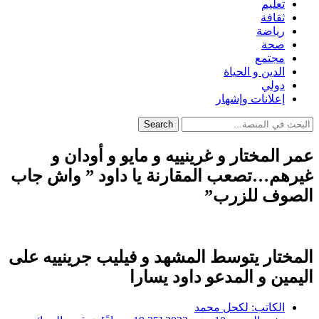
تعليم
ثقافة
رياضة
صحة
مجتمع
الدين و الحياة
دولي
إعلانات وإشهار
Search
عمر المختار و غرينييه و مايو و أودان و
غيرهم…تصعب المقارنة يا داود ” واش جاب
الصوف للزرب”
المختار يتوسط المشهد و فيليب جرينييه على
اليمين و المدعو داود يسارا
الكاتب:
لكحل محمد