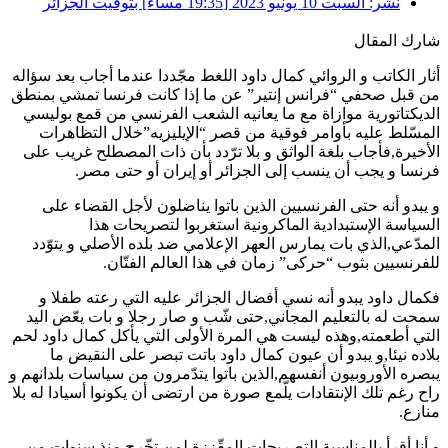
نشر:
السبت 10 يونيو 2023 [19:35 مساءً] بتوقيت الجزائر
شارك المقال
أثار الكاتب و الروائي كمال داود اللغط مجّددا عندما أجاب بعد سؤاله
من قبل صحفي “فرانس إنتير” عن ما إذا كانت فرنسا تمشي بمنطق
الديكتاتورية موازاة مع ما يعانيه الشعب الفرنسي من قمع بوليسي
المسّلط عليه بأوامر فوقية من قصر “الإيليزيه”خلال التظاهرات
الأخيرة,فأجاب بلغة الواثق و بلا ترّدد بأن ذات المصطلح غريب على
فرنسا و يجب أن ينسب إلى الجزائر أو إيران أو حتى مصر.
و يبدو أنه حتى الفرنسيين الذين باتوا يناضلون لأجل القضاء على
السياسة الإستبدادية الماكرونية استغربوا لتصريحات هذا
المدّعي,الذي بات يمارس العهر الإعلامي ضد بلده الأصلي و يتوّدد
للفرنسيين بثوب “حركى” زمان في هذا العالم الفتّان.
فكمال داود يبدو أنه نسي أفضال الجزائر عليه التي رعته طفلا و
سمحت له بالتعليم المجاني,حتى شّب و صار رجلا و بات يعّض اليد
التي أطعمته,وهذه ليست هي المرة الأولى التي يأكل كمال داود لحم
بلاده نيئا,و يبدو أن عيون كمال داود باتت تبصر على النقيض ما
يبصره الأوروبيون أنفسهم,الذين باتوا يتدّمرون من سياسات بلدانهم و
راح رغم تلك الإنتقادات يلّمع صورة من ارتضى أن يكونوا أسيادا له بلا
منازع.
و أنا أقرأ بالمناسبة التصريحات المقّززة لمن تخّرج منذ سنوات من