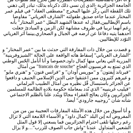
الجامعة الجزائرية -الذي إن نسي ذلك ذكرناه بذلك- تبادر إلى ذهني
تلك اللقطة التي ركّز عليها المخرج “مصطفى العقاد” في فيلم عمر
المختار عندما جاءه صديق طفولته “الشارف الغرياني” مفاوضا
باسم الإيطاليين,فقال له عندها الشهيد البطل “عمر المختار” بأنه
رغم أنهما تربيا في ظروف مشابهة لكن الزمن و المبادئ جعلت
أحدهما يتيه دفاعا عن أرضه في الجبال و الصحاري,بينما آثر الغرياني
التوّدد للإيطاليين.
و قصدت من خلال ذات المفارقة التي حدثث ما بين “عمر المختار” و
“الشارف الغرياني” إسقاط هاته الواقعة على الحالة “الشيزوفرينية”
المزرية التي يعاني منها كمال داود,خصوصا و أنا أتأمل الحّس الوطني
الذي تمتع به فرنسيون أقحاح “francais de souche” من أمثال
“فيرناند إيفتون” و “موريس أودان” و “فرانس فنون” و “هنري مايو”
و غيرهم كثيرون ممن اعتنقوا حتى الدين الإسلامي الحنيف و دافعوا
عن الجزائر باستبسال قّل نظيره من أمثال الطبيب البرلماني
“فيليب غرينييه” الذي نّدد بمعاملة حكومة بلاده الظالمة للمسلمين
الجزائريين وكان يعالج الفقراء مجانًا وينّدد علناً بالظلم الاجتماعي
شأنه شأن “روجييه جارودي” أيضا.
و أنا أسوق من خلال هذه الأمثلة المفارقات العجيبة بين من من
المفروض أنه إبن البلد “كمال داود” و الأسماء اللامعة التي لا تزال
رغم رحيلها تلقى احترام الجزائريين فما يسعني إلا قول المثل
الشعبي المتداول عندنا “واش جاب الصوف للزرب”…و لا يزال