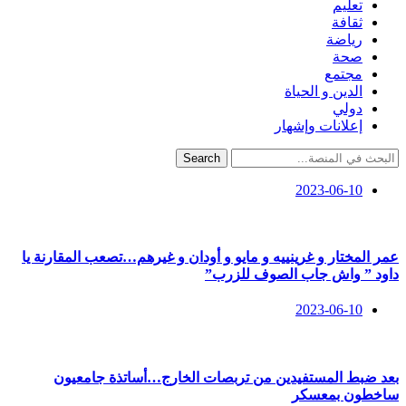
تعليم
ثقافة
رياضة
صحة
مجتمع
الدين و الحياة
دولي
إعلانات وإشهار
Search
2023-06-10
عمر المختار و غرينييه و مايو و أودان و غيرهم…تصعب المقارنة يا
داود ” واش جاب الصوف للزرب”
2023-06-10
بعد ضبط المستفيدين من تربصات الخارج…أساتذة جامعيون
ساخطون بمعسكر