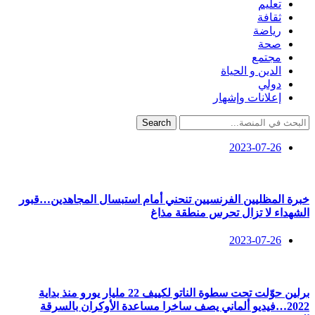
تعليم
ثقافة
رياضة
صحة
مجتمع
الدين و الحياة
دولي
إعلانات وإشهار
Search
2023-07-26
خبرة المظليين الفرنسيين تنحني أمام استبسال المجاهدين…قبور
الشهداء لا تزال تحرس منطقة مذاغ
2023-07-26
برلين حوّلت تحت سطوة الناتو لكييف 22 مليار يورو منذ بداية
2022…فيديو ألماني يصف ساخرا مساعدة الأوكران بالسرقة