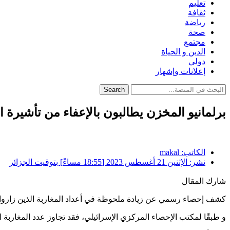
تعليم
ثقافة
رياضة
صحة
مجتمع
الدين و الحياة
دولي
إعلانات وإشهار
Search
برلمانيو المخزن يطالبون بالإعفاء من تأشيرة الصهاينة…2000 مغربي زاروا إسرا
الكاتب:
makal
نشر:
الإثنين 21 أغسطس 2023 [18:55 مساءً] بتوقيت الجزائر
شارك المقال
كشف إحصاء رسمي عن زيادة ملحوظة في أعداد المغاربة الذين زاروا دو
و طبقًا لمكتب الإحصاء المركزي الإسرائيلي، فقد تجاوز عدد المغاربة الذين زاروا الاحتلال في الـ6 أشهر الأولى من عام 2023، ألفي شخص، بزيادة س