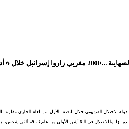
ئيل خلال 6 أشهر
لة الاحتلال الصهيوني خلال النصف الأول من العام الجاري مقارنة بال
نوية قدرها 66%، حسبما نقل “معهد اتفاقات أبراهام ”.