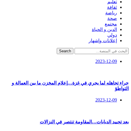
تعليم
ثقافة
رياضة
صحة
مجتمع
الدين و الحياة
دولي
إعلانات وإشهار
Search
2023-12-09
جراء تجاهله لما يجري في غزة…إعلام المخزن ما بين العمالة و
التواطؤ
2023-12-09
بعد تحييد الدبابات…المقاومة تنتصر في النزالات