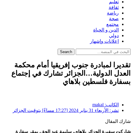
تعليم
ثقافة
رياضة
صحة
مجتمع
الدين و الحياة
دولي
إعلانات وإشهار
Search
تقديرا لمبادرة جنوب إفريقيا أمام محكمة
العدل الدولية…الجزائر تشارك في إجتماع
بسفارة فلسطين بلاهاي
الكاتب:
makal
نشر:
الأربعاء 31 يناير 2024 [17:27 مساءً] بتوقيت الجزائر
شارك المقال
شاركت سفيرة الجزائر بلاهاي، سليمة عبد الحق، بمقر سفارة