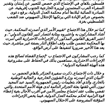
فلسطين بلاهاي في الإجتماع الذي خصص للتعبير عن إمتنان وتقدير
السفراء العرب المعتمدين لوزيرة الخارجية الجنوب إفريقية، عن
المبادرة الصائبة لبلادها أمام محكمة العدل الدولية، برفع دعوى
بخصوص جرائم الإبادة التي يرتكبها الإحتلال الصهيوني ضد الشعب
الفلسطيني بغزة.
كما تم خلال هذا الاجتماع “تقييم الأمر الذي أصدرته المحكمة, حيث
أشاد المشاركون به واعتبروه بمثابة انتصار كبير للقانون الدولي”. و
اعتبر الفريق القانوني المذكور, أن الإجراءات الاحترازية التي أمرت
بها المحكمة تتضمن طلب وقف اطلاق النار بصفة غير مباشرة, حيث
يعد هذا الأخير ضروريا لتنفيذها على أرض الواقع.
كما رحب المشاركون في الاجتماع ب “إجماع القضاة لصالح هذه
الإجراءات الاحترازية, مساهمين بذلك في الحفاظ على مشروعية
هذه الهيئة القضائية الدولية”.
و خلال ذات الاجتماع, ذكرت سفيرة الجزائر بلاهاي الحضور ب
“البيان الذي أصدرته وزارة الشؤون الخارجية و الجالية الوطنية
بالخارج, والذي أفاد بتعليمات رئيس الجمهورية, السيد عبد المجيد
تبون, التي تلقتها بعثة الجزائر الدائمة لدى هيئة الأمم المتحدة, والتي
تقضي بطلب عقد اجتماع مجلس الأمن في أقرب الآجال بغية إعطاء
قوة الزامية لحكم محكمة العدل الدولية, فيما يخص الإجراءات
المؤقتة المفروضة على الاحتلال الصهيوني.