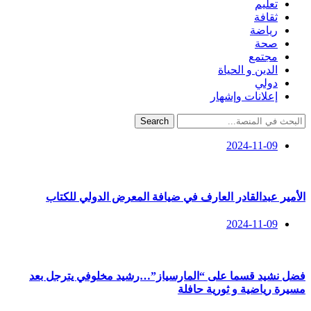
تعليم
ثقافة
رياضة
صحة
مجتمع
الدين و الحياة
دولي
إعلانات وإشهار
Search
2024-11-09
الأمير عبدالقادر العارف في ضيافة المعرض الدولي للكتاب
2024-11-09
فضل نشيد قسما على “المارسياز”…رشيد مخلوفي يترجل بعد
مسيرة رياضية و ثورية حافلة