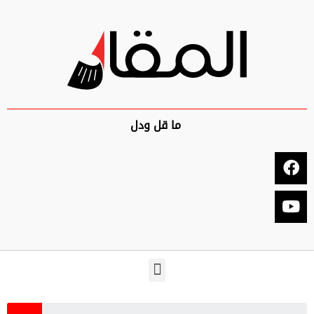
ما قل ودل