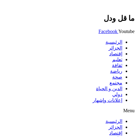
ما قل ودل
Facebook
Youtube
الرئيسية
الجزائر
إقتصاد
تعليم
ثقافة
رياضة
صحة
مجتمع
الدين و الحياة
دولي
إعلانات وإشهار
Menu
الرئيسية
الجزائر
إقتصاد