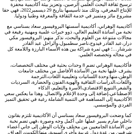
ترسيخ ثقافة البحث العلمي الرصين، وتعزيز بيئة أكاديمية محفزة
للإنتاج المعرفي، وذلك منذ تأسيسها بتاريخ 29 ديسمبر2022، فهي حقا
مشروع مائز ومتميز في خدمة الثقافة والمعرفة وطنيا ودوليا.
أكاديمية الوهراني، أكاديمية أسستها البروفيسور سعاد بسناسي مع
نخبة من أساتذة التعليم العالي، ذوو خبرات علمية ومهنية رفيعة في
مجالات متنوعة من العلوم والبحث، نذكر منهم: البروفيسور مكي
درار،عبد القادر فيدوح،ناصر سطمبول،والراحل عبد القادر
شرشار…؛ فهي ثمرة شراكة بين هذه الأسماء البارزة واللامعة كل
في مجاله وتخصصه العلمي.
فأكاديمية الوهراني تضم 8 وحدات بحثية في مختلف التخصصات،
يشرف عليها نخبة من الأساتذة الأفاضل من مختلف جامعات
الوطن،منها:وحدة اللسانيات وتعليمية اللغات،الترجمة
واللغات،الدراسات الثقافية والهوية،الفنون والحضارة، السرديات
والشعر،التنويع الاقتصادي،الأسرة والتعليم، الذكاء
الاصطناعي،إضافة إلى وحدة الإعلام والاتصال. وهذا ما يعكس سعي
الأكاديمية إلى المساهمة في التنمية الشاملة رغبة في تحقيق التميز
الفردي والمؤسسي.
كما وضحت البروفيسور سعاد بسناسي أن الأكاديمية تلتزم بقانون
داخلي صارم يسير عملها على أكمل وجه وصورة ،فهي تضم نخبة
من الأساتذة الجامعيين من مختلف ولايات الوطن إلى جاني أعضاء
شرفيين من عدة دول عربية وأخرى آسيوية، منها:الكويت، العراق،