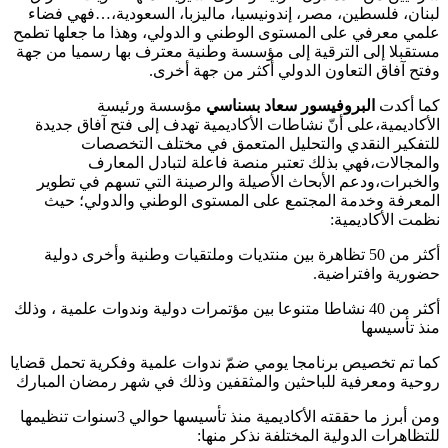
لبنان، فلسطين، مصر، إندونيسيا، ماليزبا، السعودية،…فهي فضاء
علمي معرفي على المستوى الوطني و الدولي، وهذا ما جعلها تطمح
مستقبلا إلى الترقية إلى مؤسسة وطنية معترف بها رسميا من جهة
وفتح آفاق التعاون الدولي أكثر من جهة أخرى.
كما أكدت
البروفيسور سعاد بسناسي
مؤسسة ورئيسة
الأكاديمية،على أنّ نشاطات الأكاديمية تهدف إلى فتح آفاق جديدة
للتفكير النقدي والتحليل المتعمق في مختلف التخصصات
والمجالات،فهي بذلك تعتبر منصة فاعلة لتبادل المعارف
والخبرات،ودعم الأبحاث الأصيلة والرصينة التي تسهم في تطوير
المعرفة وخدمة المجتمع على المستوى الوطني والدولي؛ حيث
نظمت الأكاديمية:
أكثر من 50 تظاهرة بين منتديات وملتقيات وطنية وأخرى دولية
حضورية وافتراضية.
أكثر من 40 نشاطا متنوعا بين مؤتمرات دولية وندوات علمية ، وذلك
منذ تأسيسها
كما تم تخصيص برنامجا يومي ضمّ ندوات علمية وفكرية تحمل قضايا
روحية ومعرفية للباحثين والمثقفين وذلك في شهر رمضان المبارك
ومن أبرز ما حققته الأكاديمية منذ تأسيسها حوالي 3سنوات تنظيمها
للتظاهرات الدولية المختلفة نذكر منها: