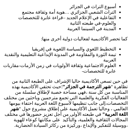
أسبوع التراث في الجزائر
التراث الشعبي الجزائري …هوية أمة وثقافة مجتمع
التفاعلية في الإعلام الجديد –قراءة عابرة للتخصصات
والعلوم-في طبعته الثانية
المدينة في السينما العربية
كما تحضر الأكاديمية لفعاليات دولية أخرى منها:
التخطيط اللغوي والسياسة اللغوية في إفريقيا
تيمة الثورة والمقاومة في المدونة الإبداعية التعليمية والنقدية
العربية
العلوم الاجتماعية وثقافة الأولويات في زمن الأزمات-مقاربات
عابرة للتخصصات-
في حين تسعى الأكاديمية حاليا الإشراف على الطبعة الثانية من
تظاهرة “
شهر الترجمة في الجزائر”
؛حيث تحتفي الأكاديمية بهذه
المناسبة من كل سنة ،فهي مساحة خصبة لإطلاق سلسلة من
الفعاليات الفكرية والعلمية التي تجمع مترجمين وباحثين من مختلف
التخصصات،إلى جانب تنظيمها لأسبوع اللغة العربية احتفاء بيومها
العالمي ، وحاليا تعمل الأكاديمية على إطلاق مشروع حول “
شهر
اللغة العربية”
في طبعته الأولى من أجل تعزيز حضورها في مختلف
المجالات الثقافية والعلمية، والتأكيد على مكانتها كوعاء للهوية
،ووسيلة للتفكير والإبداع ،وركيزة من ركائز السيادة الحضارية.