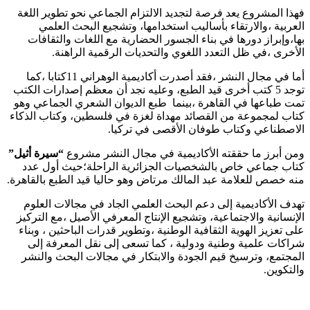
فهذا المشروع يعد فرصة لتجديد الالتزام الجماعي نحو تطوير اللغة
العربية ،والارتقاء بأساليب استخدامها، وتشجيع البحث العلمي
بها،وإبراز دورها في بناء الجسور الحضارية مع اللغات والثقافات
الأخرى ،في ظل التعدد اللغوي والتحديات الرقمية الراهنة.
أما في مجال النشر ،فقد أصدرت أكاديمية الوهراني 11كتابا ،كما
توجد 5 كتب أخرى قيد الطبع، وعليه نجد أن معظم إصدارات الكتب
تمت طباعها في القاهرة ،بينما طبع الديوان الشعري الجماعي وهو
كتاب لمجموعة من القصائد مهداة لغزة في فلسطين، وكتاب الذكاء
الاصطناعي وكتاب طوفان الأقصى في تركيا.
ومن أبرز ما حققته الأكاديمية في مجال النشر مشروع
“سيرة أثيل”
كتاب جماعي خاص بالشخصيات الجزائرية الراحلة؛حيث أول عدد
منه خصص للعلامة عبد المالك مرتاض وهو حاليا قيد الطبع بالقاهرة.
تهدف الأكاديمية إلى دعم البحث العلمي الجاد في مجالات العلوم
الإنسانية والاجتماعية، وتشجيع الإنتاج المعرفي الأصيل ،مع التركيز
على تعزيز الهوية الثقافية الوطنية ،وتطوير قدرات الباحثين ، وبناء
شراكات علمية وطنية ودولية ، كما تسعى إلى نقل المعرفة إلى
المجتمع، وترسيخ قيم الجودة والابتكار في مجالات البحث والنشر
والتكوين.