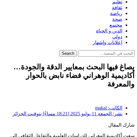
تعليم
ثقافة
رياضة
صحة
مجتمع
الدين و الحياة
دولي
إعلانات وإشهار
Search
يصاغ فيها البحث بمعايير الدقة والجودة…
أكاديمية الوهراني فضاء نابض بالحوار
والمعرفة
الكاتب:
makal
نشر:
الجمعة 11 يوليو 2025 [18:21 مساءً] بتوقيت الجزائر
شارك المقال
سعت أكاديمية الوهراني للدراسات العلمية والتفاعل الثقافي إلى