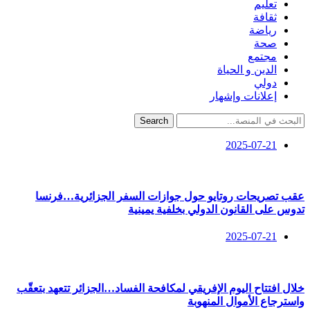
تعليم
ثقافة
رياضة
صحة
مجتمع
الدين و الحياة
دولي
إعلانات وإشهار
Search
2025-07-21
عقب تصريحات روتايو حول جوازات السفر الجزائرية…فرنسا
تدوس على القانون الدولي بخلفية يمينية
2025-07-21
خلال افتتاح اليوم الإفريقي لمكافحة الفساد…الجزائر تتعهد بتعقّب
واسترجاع الأموال المنهوبة