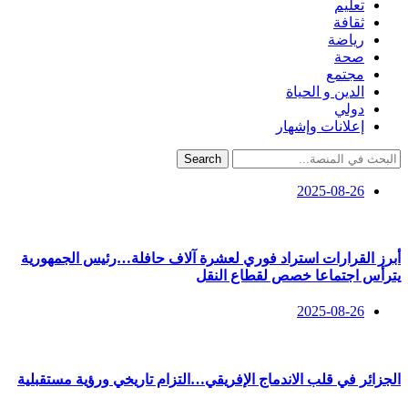
تعليم
ثقافة
رياضة
صحة
مجتمع
الدين و الحياة
دولي
إعلانات وإشهار
Search
2025-08-26
أبرز القرارات استراد فوري لعشرة آلاف حافلة…رئيس الجمهورية
يترأس اجتماعا خصص لقطاع النقل
2025-08-26
الجزائر في قلب الاندماج الإفريقي…التزام تاريخي ورؤية مستقبلية