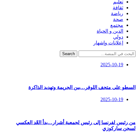
تعليم
ثقافة
رياضة
صحة
مجتمع
الدين و الحياة
دولي
إعلانات وإشهار
Search
2025-10-19
السطو على متحف اللوفر…بين الجريمة وتهديد الذاكرة
2025-10-19
من رئيس لفرنسا إلى رئيس لجمعية أشرار…بدأ العّد العكسي
لسجن ساركوزي