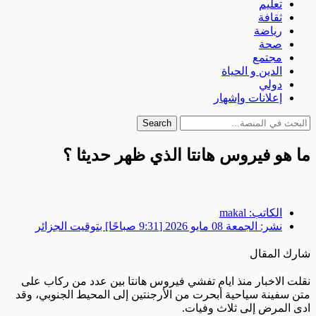
تعليم
ثقافة
رياضة
صحة
مجتمع
الدين و الحياة
دولي
إعلانات وإشهار
Search
ما هو فيروس هانتا الذي ظهر حديثا ؟
الكاتب:
makal
نشر:
الجمعة 08 مايو 2026 [9:31 صباحًا] بتوقيت الجزائر
شارك المقال
نقلت الاخبار منذ ايام تفشي فيروس هانتا بين عدد من ركاب على
متن سفينة سياحية أبحرت من الأرجنتين إلى المحيط الجنوبي، وقد
ادى المرض إلى ثلاث وفيات.