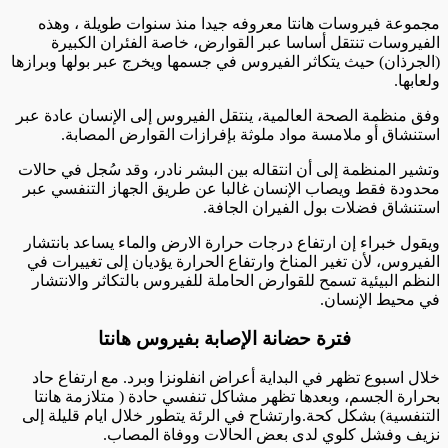
مجموعة فيروسات هانتا معروفه جيدا منذ سنوات طويلة ، وهذه
الفيروسات تنتقل أساسا عبر القوارض، خاصة الفئران الكبيرة
(الجرذان) حيث يتكاثر الفيروس في جسمها ويخرج عبر بولها وبرازها
ولعابها.
وفق منظمة الصحة العالمية، ينتقل الفيروس إلى الإنسان عادة عبر
استنشاق أو ملامسة مواد ملوثة بإفرازات القوارض المصابة.
وتشير المنظمة إلى أن انتقاله بين البشر نادر، وقد سُجل في حالات
محدودة فقط ويصاب الإنسان غالبا عن طريق الجهاز التنفسي عبر
استنشاق فضلات بول الفيران الجافة.
ويقول خبراء إن ارتفاع درجات حرارة الارض والماء يساعد بانتشار
الفيروس، لأن تغير المناخ وارتفاع الحرارة يؤديان إلى تغييرات في
النظم البيئية تسمح للقوارض الحاملة للفيروس بالتكاثر والانتشار
في محيط الإنسان.
فترة حضانة الإصابة بفيروس هانتا
خلال اسبوع تظهر في البداية أعراض انفلونزا وبرد. مع ارتفاع حاد
بحرارة الجسم، وبعدها تظهر مشاكل تنفسي حادة ( متلازمة هانتا
التنفسية) بشكل كحة.وارتشاح في الرئة يتطور خلال ايام قليلة إلى
نزيف وفشل كلوي لدى بعض الحالات ووفاة المصاب.