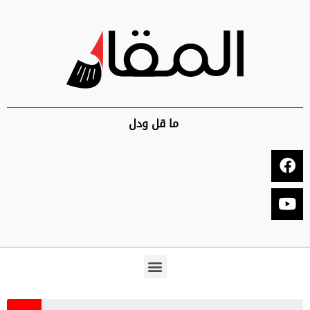
ما قل ودل