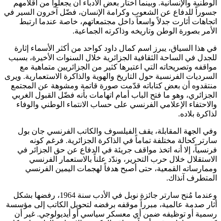
الوطنية والإنسانية. وبينما اختار بعض الأدباء أن يجعلوا من أقلامهم
جسوراً للدفاع عن الشعوب وكرامة الإنسان، فضّل آخرون السير في
اتجاهات أثارت جدلاً واسعاً داخل مجتمعاتهم، خاصة عندما ارتبط
الأمر بصورة الوطن وتاريخه وذاكرته الجماعية.
في هذا السياق، يبرز اسم كمال داود كواحد من أكثر الأسماء إثارة
للجدل في الساحة الثقافية الجزائرية خلال السنوات الأخيرة، بسبب
مواقفه وتصريحاته التي اعتبرها كثير من الجزائريين متماهية مع
السرديات الفرنسية حول التاريخ والهوية والذاكرة الاستعمارية. ويرى
منتقدوه أن بعض كتاباته قدّمت صورة قاتمة ومشوهة عن المجتمع
الجزائري، وهو ما فتح الباب أمام اتهامات بأنه فضّل القبول الغربي
والاحتفاء الإعلامي الفرنسي على حساب الانتماء الوطني والوفاء
لذاكرة بلاده.
وفي الجهة المقابلة، يقف الفيلسوف والكاتب الفرنسي جان بول
سارتر كحالة مختلفة تماماً في الذاكرة الجزائرية. فرغم كونه
فرنسياً، إلا أنه اتخذ مواقف جريئة في الدفاع عن حق الجزائر في
الاستقلال خلال حرب التحرير، وندّد علناً بالاستعمار الفرنسي
وممارساته القمعية، حتى أصبح هدفاً لهجمات اليمين الفرنسي
المتطرف آنذاك.
وعندما مُنح سارتر جائزة نوبل في الأدب سنة 1964، رفضها بشكل
أثار صدمة عالمية، مبرراً موقفه برفضه لتحويل الكاتب إلى مؤسسة
رسمية أو توظيفه ضمن أي معسكر سياسي أو أيديولوجي. غير أن