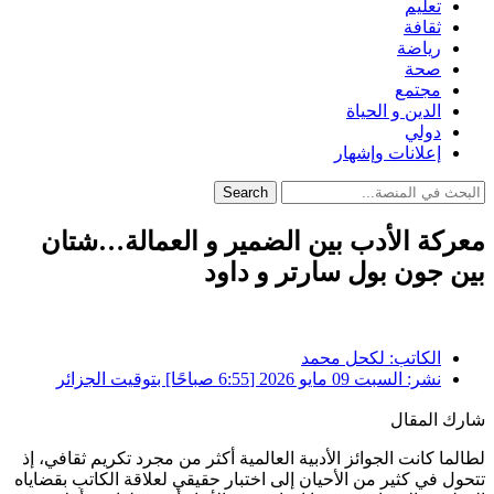
تعليم
ثقافة
رياضة
صحة
مجتمع
الدين و الحياة
دولي
إعلانات وإشهار
Search
معركة الأدب بين الضمير و العمالة…شتان
بين جون بول سارتر و داود
الكاتب:
لكحل محمد
نشر:
السبت 09 مايو 2026 [6:55 صباحًا] بتوقيت الجزائر
شارك المقال
لطالما كانت الجوائز الأدبية العالمية أكثر من مجرد تكريم ثقافي، إذ
تتحول في كثير من الأحيان إلى اختبار حقيقي لعلاقة الكاتب بقضاياه