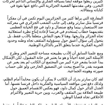
كثيرين ربطوا موقفه أيضاً بسياقه الفكري والإنساني الداعم لحركات
التحرر، وفي مقدمتها القضية الجزائرية التي دافع عنها بقوة في
كتاباته ومقالاته.
المفارقة التي يراها كثير من الجزائريين اليوم تكمن في أن مفكراً
فرنسياً مثل سارتر وقف إلى جانب الشعب الجزائري في معركته
ضد الاستعمار، بينما وقع صنصال و داود في فخ الخيانة العظمى
بتقديمهما خطاب يُستخدم في فرنسا لإعادة إنتاج نظرة استعلائية
تجاه الجزائر وتاريخها. وهنا لا يعود النقاش متعلقاً بالأدب فقط، بل
يتحول إلى سؤال أعمق حول مسؤولية المثقف تجاه وطنه وحدود
الحرية الفكرية عندما يتعلق الأمر بالذاكرة الوطنية.
ومع علمنا السابق أن الأدب بطبيعته مساحة للتعبير الحر وطرح
الأسئلة المزعجة أحياناً و هو ما يعتبر في خانة المقبول، لكن الإشكال
يبدأ عندما يشعر جزء كبير من المجتمع أن الكاتب لم يعد يعبر عن
همومه بقدر ما أصبح يبحث عن التصفيق الخارجي ولو على حساب
صورته وهويته الجماعية.
لقد كان سارتر يدرك أن الكاتب لا يمكن أن يكون محايداً أمام الظلم،
ولذلك دفع ثمن مواقفه السياسية والفكرية داخل فرنسا نفسها. أما
الجدل الدائر حول كمال داود، فهو يعكس الانقسام العميق حول
طبيعة العلاقة بين المثقف والغرب، وبين حرية التعبير والالتزام
الأخلاقي تجاه قضايا الوطن.