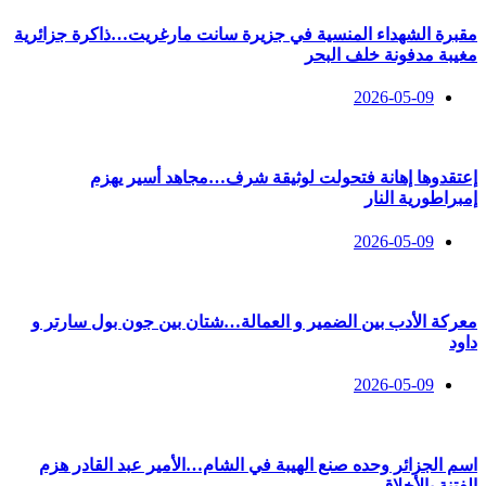
مقبرة الشهداء المنسية في جزيرة سانت مارغريت…ذاكرة جزائرية
مغيبة مدفونة خلف البحر
2026-05-09
إعتقدوها إهانة فتحولت لوثيقة شرف…مجاهد أسير يهزم
إمبراطورية النار
2026-05-09
معركة الأدب بين الضمير و العمالة…شتان بين جون بول سارتر و
داود
2026-05-09
اسم الجزائر وحده صنع الهيبة في الشام…الأمير عبد القادر هزم
الفتنة بالأخلاق