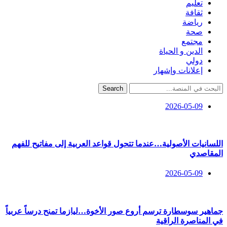
تعليم
ثقافة
رياضة
صحة
مجتمع
الدين و الحياة
دولي
إعلانات وإشهار
Search
2026-05-09
اللسانيات الأصولية…عندما تتحول قواعد العربية إلى مفاتيح للفهم
المقاصدي
2026-05-09
جماهير سوسطارة ترسم أروع صور الأخوة…ليازما تمنح درساً عربياً
في المناصرة الراقية