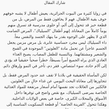
شارك المقال
في زوايا كثيرة من البيوت الجزائرية، يعيش أطفال لا يشبه خوفهم
خوف بقية الأطفال. فهم لا يخافون فقط من المرض، بل من
قطعة خبز قد تتحول إلى ألم، أو حلوى مدرسية قد تسرق منهم
يوماً كاملاً من المعاناة. إنهم أطفال “السيلياك”، المرض الصامت
الذي لا يظهر على الوجوه بقدر ما ينهك الجسد والنفس معاً.
داء السيلياك ليس مجرد حساسية عابرة، بل مرض مزمن يجعل
الجسم عاجزاً عن تحمل مادة “الغلوتين” الموجودة في القمح
والشعير ومشتقاتهما. وبالنسبة للطفل المصاب، يصبح الغذاء
العادي الذي يراه الجميع أمراً بسيطاً، خطراً صحياً حقيقياً قد يؤدي
إلى آلام حادة، سوء امتصاص، فقر دم، تأخر في النمو وإرهاق دائم.
لكن المأساة الحقيقية في بلادنا لا تقف عند حدود المرض فقط، بل
تتجاوزها إلى معاناة البحث اليومي عن غذاء خالٍ من الغلوتين.
فالكثير من العائلات تجد نفسها أمام أسعار مرتفعة للمواد الغذائية
الخاصة بمرضى السيلياك، مع نقص واضح في توفرها داخل
الأسواق والمحلات الكبرى، خاصة في بعض الولايات الداخلية.
وهكذا تتحول “الفرينة الخاصة” أو قطعة البسكويت المناسبة إلى