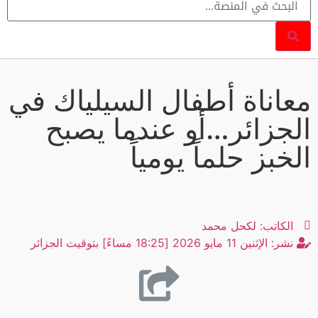
معاناة أطفال السيلياك في
الجزائر…أو عندما يصبح
الخبز حلماً يومياً
الكاتب:
لكحل محمد
نشر:
الإثنين 11 مايو 2026 [18:25 مساءً] بتوقيت الجزائر