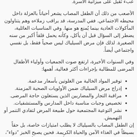
عبء ثقيل على ميزانية الأسرة.
الأصعب من ذلك أن الطفل المصاب يشعر أحياناً بالعزلة داخل
محيطه الاجتماعي. ففي المدرسة، قد يراقب زملاءه وهم يتناولون
المأكولات العادية بينما يُمنع هو منها. وفي المناسبات العائلية،
يضطر إلى السؤال قبل أن يأكل، وكأنه يحمل قلقاً أكبر من سنه
الصغيرة. لذلك فإن مرض السيلياك ليس صحياً فقط، بل نفسي
واجتماعي أيضاً.
وفي السنوات الأخيرة، ارتفع صوت الجمعيات وأولياء الأطفال
المرضى للمطالبة بإجراءات أكثر فعالية، أهمها:
توفير المواد الخالية من الغلوتين بأسعار مدعمة.
إدراج مرض السيلياك ضمن الأولويات الصحية المزمنة.
مراقبة التجار والمضاربين الذين يستغلون حاجة المرضى.
تخصيص وجبات مناسبة داخل المدارس والمستشفيات.
نشر التوعية المجتمعية حول طبيعة المرض لتفادي التنمر أو
التهميش.
إن الطفل المصاب بالسيلياك لا يطلب امتيازات خاصة، بل حقاً
بسيطاً في الغذاء الآمن والحياة الكريمة. فحين يصبح الخبز “دواء”،