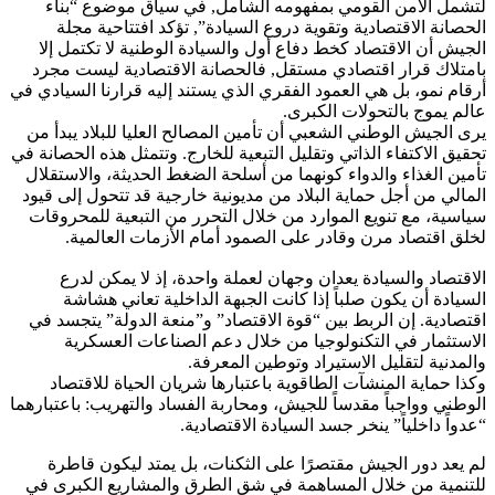
لتشمل الأمن القومي بمفهومه الشامل, ​في سياق موضوع “بناء
الحصانة الاقتصادية وتقوية دروع السيادة”, تؤكد ​افتتاحية مجلة
الجيش أن الاقتصاد كخط دفاع أول والسيادة الوطنية لا تكتمل إلا
بامتلاك قرار اقتصادي مستقل, فالحصانة الاقتصادية ليست مجرد
أرقام نمو، بل هي العمود الفقري الذي يستند إليه قرارنا السيادي في
عالم يموج بالتحولات الكبرى.
​​يرى الجيش الوطني الشعبي أن تأمين المصالح العليا للبلاد يبدأ من
تحقيق الاكتفاء الذاتي وتقليل التبعية للخارج. وتتمثل هذه الحصانة في
​تأمين الغذاء والدواء كونهما من أسلحة الضغط الحديثة، و​الاستقلال
المالي من أجل حماية البلاد من مديونية خارجية قد تتحول إلى قيود
سياسية، مع ​تنويع الموارد من خلال التحرر من التبعية للمحروقات
لخلق اقتصاد مرن وقادر على الصمود أمام الأزمات العالمية.
الاقتصاد والسيادة يعدان وجهان لعملة واحدة، إذ ​لا يمكن لدرع
السيادة أن يكون صلباً إذا كانت الجبهة الداخلية تعاني هشاشة
اقتصادية. إن الربط بين “قوة الاقتصاد” و”منعة الدولة” يتجسد في ​
الاستثمار في التكنولوجيا من خلال دعم الصناعات العسكرية
والمدنية لتقليل الاستيراد وتوطين المعرفة.
وكذا ​حماية المنشآت الطاقوية باعتبارها شريان الحياة للاقتصاد
الوطني وواجباً مقدساً للجيش، و​محاربة الفساد والتهريب: باعتبارهما
“عدواً داخلياً” ينخر جسد السيادة الاقتصادية.
​لم يعد دور الجيش مقتصرًا على الثكنات، بل يمتد ليكون قاطرة
للتنمية من خلال ​المساهمة في شق الطرق والمشاريع الكبرى في