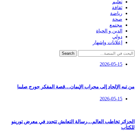
تعليم
ثقافة
رياضة
صحة
مجتمع
الدين و الحياة
دولي
إعلانات وإشهار
Search
2026-05-15
من تيه الإلحاد إلى محراب الإيمان…قصة المفكر جورج صليبا
2026-05-15
الجزائر تخاطب العالم…رسالة التعايش تتجدد في معرض تورينو
للكتاب