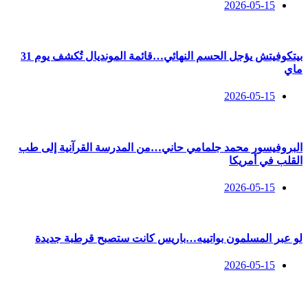
2026-05-15
بيتكوفيتش يؤجل الحسم النهائي…قائمة المونديال تُكشف يوم 31
ماي
2026-05-15
البروفيسور محمد جلمامي حاني…من المدرسة القرآنية إلى طب
القلب في أمريكا
2026-05-15
لو عبر المسلمون بواتييه…باريس كانت ستصبح قرطبة جديدة
2026-05-15