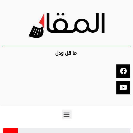
ما قل ودل