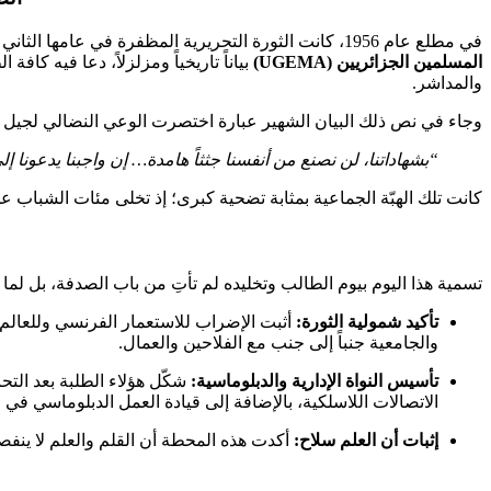
في مطلع عام 1956، كانت الثورة التحريرية المظفرة في عامها الثاني بحاجة إلى دعم هيكلي وتنظيمي وإعلامي يوازي العمل العسكري على الأرض. وفي 19 ماي من ذلك العام، أصدر
المسلمين الجزائريين (UGEMA)
بياناً تاريخياً ومزلزلاً، دعا فيه كا
والمداشر.
وجاء في نص ذلك البيان الشهير عبارة اختصرت الوعي النضالي لجيل ب
“بشهاداتنا، لن نصنع من أنفسنا جثثاً هامدة… إن واجبنا يدعونا
كانت تلك الهبّة الجماعية بمثابة تضحية كبرى؛ إذ تخلى مئات الشباب 
تسمية هذا اليوم بيوم الطالب وتخليده لم تأتِ من باب الصدفة، بل لما 
تأكيد شمولية الثورة:
أثبت الإضراب للاستعمار الفرنسي وللعالم 
والجامعية جنباً إلى جنب مع الفلاحين والعمال.
تأسيس النواة الإدارية والدبلوماسية:
شكّل هؤلاء الطلبة بعد التحا
الاتصالات اللاسلكية، بالإضافة إلى قيادة العمل الدبلوماسي في ا
إثبات أن العلم سلاح:
أكدت هذه المحطة أن القلم والعلم لا ينفص