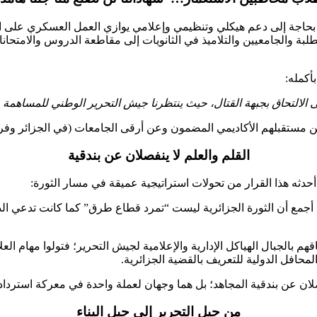
فة الطلبة والجامعيين والتلاميذ في الثانويات إلى مقاطعة الدروس والامت
أكمله:
 إلى الالتحاق بجبهة القتال، حيث ينتظرنا جيش التحرير الوطني للمساه
عن مستقبلهم الأكاديمي المضمون وعن أرقى الجامعات (في الجزائر وفرنس
القلم والعلم لا ينفصلان عن بندقية
أحدثه هذا القرار من تحولات استراتيجية عميقة في مسار الثورة:
أجمع أن الثورة الجزائرية ليست “تمرد قطاع طرق” كما كانت تدعي الدع
قهم بالجبال الهياكل الإدارية والإعلامية لجيش التحرير؛ فتولوا مهام الع
لمحافل الدولية للتعريف بالقضية الجزائرية.
لان عن بندقية المجاهد؛ بل هما وجهان لعملة واحدة في معركة استرداد 
من جيل التحرير إلى جيل البناء