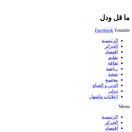
ما قل ودل
Facebook
Youtube
الرئيسية
الجزائر
إقتصاد
تعليم
ثقافة
رياضة
صحة
مجتمع
الدين و الحياة
دولي
إعلانات وإشهار
Menu
الرئيسية
الجزائر
إقتصاد