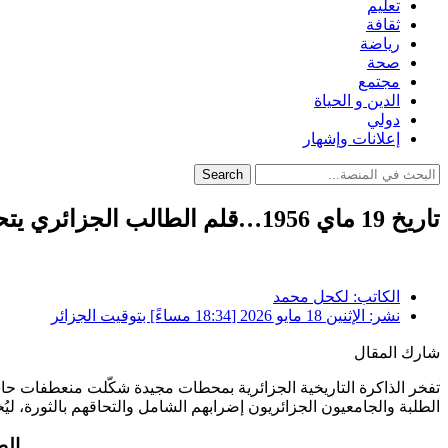
تعليم
ثقافة
رياضة
صحة
مجتمع
الدين و الحياة
دولي
إعلانات وإشهار
Search
تاريخ 19 ماي 1956…قلم الطالب الجزائري يتحول لوقود ثورة التحرير
الكاتب:
لكحل محمد
نشر:
الإثنين 18 مايو 2026 [18:34 مساءً] بتوقيت الجزائر
شارك المقال
تفخر الذاكرة التاريخية الجزائرية بمحطات مجيدة شكّلت منعطفات حا
الطلبة والجامعيون الجزائريون إضرابهم الشامل والتحاقهم بالثورة، ليُخ
الط