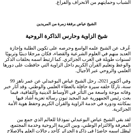
الشباب وحمايتهم من الانحراف والفراغ.
الشيخ عياض برفقة زمرة من المريدين
شيخ الزاوية وحارس الذاكرة الروحية
عُرف عن الشيخ علمه الواسع وحرصه على تكوين الطلبة وإجازة
العديد منهم في العلوم الشرعية والقضاء، فكان مرجعًا دينيًا وتربويًا
لسنوات طويلة في الغرب الجزائري. كما ارتبط اسمه بحلقات الذكر
والوعظ وتعليم القرآن الكريم داخل الزاوية التي حافظت على دورها
العلمي والروحي عبر الأجيال.
وفي أكتوبر 2021، رحل الشيخ
عياض البوعبدلي
عن عمر ناهز 99
سنة، تاركًا خلفه سيرة حافلة بالعطاء العلمي والوطني. وقد أثار خبر
وفاته موجة واسعة من التأثر في الأوساط الدينية والثقافية، فيما
بعث رئيس الجمهورية
عبد المجيد تبون
رسالة تعزية أشاد فيها
بمكانته ودوره في خدمة الزاوية والقرآن الكريم وحفظ هوية الأمة
الجزائرية.
لقد بقي الشيخ عياض البوعبدلي نموذجًا للعالم الذي جمع بين
المعرفة والالتزام الوطني، وبين التربية الروحية وخدمة المجتمع،
ليظل اسمه حاضرًا في ذاكرة الجزائر كأحد رجالات العلم والإصلاح