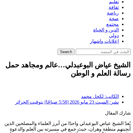
تعليم
ثقافة
رياضة
صحة
مجتمع
الدين و الحياة
دولي
إعلانات وإشهار
Search
الشيخ عياض البوعبدلي…عالم ومجاهد حمل
رسالة العلم و الوطن
الكاتب:
لكحل محمد
نشر:
السبت 23 مايو 2026 [5:58 صباحًا] بتوقيت الجزائر
شارك المقال
يُعدّ الشيخ
عياض البوعبدلي
واحدًا من أبرز العلماء والمصلحين الذين
أنجبتهم منطقة
وهران
، حيث جمع في مسيرته بين العلم والدعوة