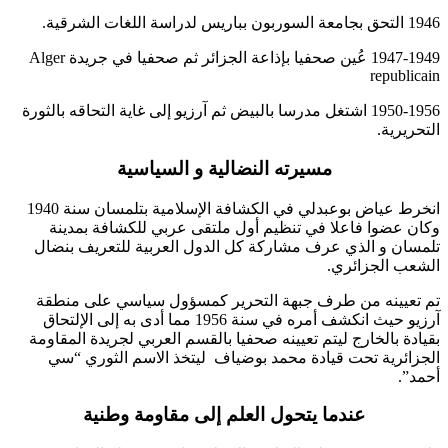
1946 التحق بجامعة السوربون بباريس لدراسة اللغات الشرقية.
1947-1949 عُين صحفيا بإذاعة الجزائر ثم صحفيا في جريدة Alger
republicain
1950-1956 اشتغل مدرسا بالبيض ثم آرزيو إلى غاية التحاقه بالثورة
التحريرية.
مسيرته النضالية و السياسية
انخرط عياض بوعبدلي في الكشافة الإسلامية بتلمسان سنة 1940
وكان عضوا فاعلا في تنظيم أول ملتقى عربي للكشافة بمدينة
تلمسان و الذي عرف مشاركة كل الدول العربية للتعريف بنضال
الشعب الجزائري.
تم تعيينه من طرف جبهة التحرير كمسؤول سياسي على منطقة
آرزيو حيث انكشف أمره في سنة 1956 مما أدى به إلى الإلتحاق
بقيادة بالخارج ليتم تعيينه صحفيا بالقسم العربي لجريدة المقاومة
الجزائرية تحت قيادة محمد بوضياف ليتخذ الاسم الثوري “سي
أحمد”.
عندما يتحول العلم إلى مقاومة وطنية