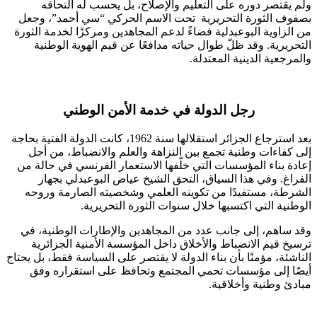
ولم يقتصر دوره على التعليم والإصلاح، بل يحسب له التحاقه
بصفوف الثورة التحريرية تحت الاسم الحركي “سي أحمد”، وجعل
من الزاوية البوعبدلية فضاءً لدعم المجاهدين ومركزًا لخدمة الثورة
التحريرية. وقد ظلّ طوال حياته مدافعًا عن قيم الهوية الوطنية
والمرجعية الدينية المعتدلة.
رجل الدولة في خدمة الأمن الوطني
بعد استرجاع الجزائر استقلالها سنة 1962، كانت الدولة الفتية بحاجة
إلى كفاءات وطنية تجمع بين النزاهة والعلم والانضباط، من أجل
إعادة بناء المؤسسات التي خلّفها الاستعمار الفرنسي في حالة من
الفراغ. وفي هذا السياق، التحق الشيخ
عياض البوعبدلي
بجهاز
الشرطة، مستفيدًا من تكوينه العلمي وشخصيته الصارمة وروحه
الوطنية التي اكتسبها خلال سنوات الثورة التحريرية.
وقد ساهم، إلى جانب عدد من المجاهدين والإطارات الوطنية، في
ترسيخ قيم الانضباط والأخلاق داخل المؤسسة الأمنية الجزائرية
الناشئة، مؤمنًا بأن بناء الدولة لا يقتصر على السياسة فقط، بل يحتاج
أيضًا إلى مؤسسات تحمي المجتمع وتحافظ على استقراره وفق
مبادئ وطنية وأخلاقية.