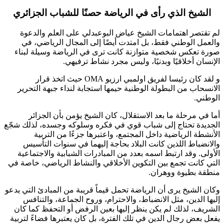
الشيخ الذي رأى في الرياضة حصنًا للشباب الجزائري
لم تقتصر اهتمامات الشيخ
عياض البوعبدلي
على العلم والدعوة
والعمل الوطني فقط، بل امتدت أيضًا إلى المجال الرياضي، في
صورة تعكس شخصية متوازنة كانت ترى في الرياضة وسيلة لبناء
الإنسان أخلاقيًا وبدنيًا، وليس مجرد نشاط ترفيهي.
و لقد كان رئيسا لفريق اولمبي ارزيو OMA حيث اتخذ قرار
الانسحاب من البطولة الوطنية حيمها استجابة لنداء جبهة التحرير
الوطني.
أما في مرحلة ما بعد الاستقلال، كان الشيخ يؤمن بأن الجزائر
الجديدة تحتاج إلى شباب قوي في فكره وسلوكه وجسده، لذلك شجّع
الأنشطة الرياضية داخل المجتمع، واعتبرها جزءًا من التربية
والانضباط اللذين كانت البلاد بحاجة إليهما في سنوات التأسيس
الأولى. وقد ارتبط اسمه بعدد من المبادرات الشبابية والاجتماعية
التي كانت تجمع بين التكوين الأخلاقي والنشاط الرياضي، خاصة في
منطقة بطيوة ووهران.
وكان الشيخ يرى أن الرياضة تحمل قيماً قريبة من المبادئ التي يدعو
إليها الدين، مثل الانضباط، والاحترام، وروح الجماعة، والتنافس
الشريف، لذلك لم يكن ينظر إليها بعين الرفض أو التحفظ كما كان
يفعل بعض رجال الدين في تلك الفترة، بل كان يعتبرها فضاءً لتربية