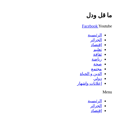
ما قل ودل
Facebook
Youtube
الرئيسية
الجزائر
إقتصاد
تعليم
ثقافة
رياضة
صحة
مجتمع
الدين و الحياة
دولي
إعلانات وإشهار
Menu
الرئيسية
الجزائر
إقتصاد