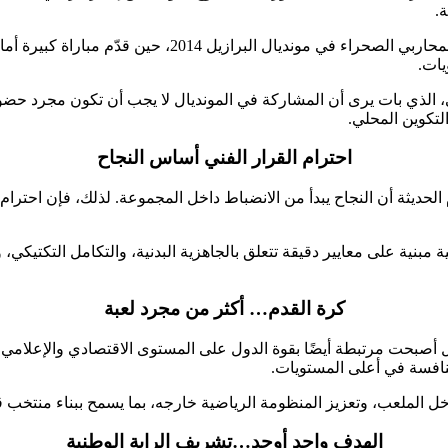
.
محاربي الصحراء
في مونديال البرازيل 2014، حين قدّ
يات.
لذي بات يرى أن المشاركة في المونديال لا يجب أن تكون مجرد حضور ر
لتكوين المحلي.
احترام القرار الفني أساس النجاح
ديثة أن النجاح يبدأ من الانضباط داخل المجموعة. لذلك، فإن احترام قر
نية على معايير دقيقة تتعلق بالجاهزية البدنية، والتكامل التكتيكي،
كرة القدم… أكثر من مجرد لعبة
ل أصبحت مرتبطة أيضًا بقوة الدول على المستوى الاقتصادي والإعلامي 
لمنافسة في أعلى المستويات.
 داخل الملعب، وتعزيز المنظومة الرياضية خارجه، بما يسمح ببناء منتخ
الهدف واحد أوحد…تشريف الراية الوطنية