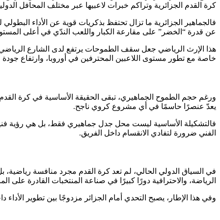
كرة القدم الجزائرية وتراكم خبرات لاعبيها عبر مختلف المحافل الدولية
فالجماهير الجزائرية ما تزال تحتفظ بذكريات قوية عن الأداء البطولي ل
عن قدرة “الخضر” على مقارعة الكبار واللعب الندّي في أعلى المستو
هذا الإرث الرياضي جعل سقف الطموحات يرتفع لدى الشارع الرياضي، ا
خاصة مع تطور مستوى اللاعبين المحترفين في أوروبا، وارتفاع جودة ا
ورغم حجم الطموح الجماهيري، تبقى الحقيقة الأساسية في كرة القدم الح
يعدّ عنصرًا حاسمًا في أي مشروع كروي ناجح.
فالتشكيلة الأساسية ليست محل جدل جماهيري فقط، بل هي رؤية فنية مب
الفني ضرورة لتفادي الانقسام داخل الفريق.
في السياق الدولي الحالي، لم تعد كرة القدم مجرد منافسة رياضية، ب
الرياضة، والاحترافية دورًا كبيرًا في صناعة المنتخبات القادرة على ا
وفي هذا الإطار، يصبح التحدي أمام الجزائر مزدوجًا بين تطوير الأداء