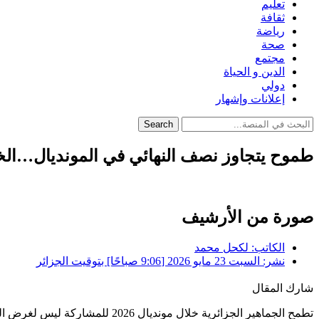
تعليم
ثقافة
رياضة
صحة
مجتمع
الدين و الحياة
دولي
إعلانات وإشهار
Search
طموح يتجاوز نصف النهائي في المونديال…الخ
صورة من الأرشيف
الكاتب:
لكحل محمد
نشر:
السبت 23 مايو 2026 [9:06 صباحًا] بتوقيت الجزائر
شارك المقال
تطمح الجماهير الجزائرية خلال