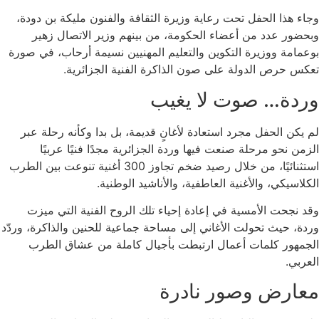
وجاء هذا الحفل تحت رعاية وزيرة الثقافة والفنون
مليكة بن دودة
،
وبحضور عدد من أعضاء الحكومة، من بينهم وزير الاتصال
زهير
بوعمامة
ووزيرة التكوين والتعليم المهنيين
نسيمة أرحاب
، في صورة
تعكس حرص الدولة على صون الذاكرة الفنية الجزائرية.
وردة… صوت لا يغيب
لم يكن الحفل مجرد استعادة لأغانٍ قديمة، بل بدا وكأنه رحلة عبر
الزمن نحو مرحلة صنعت فيها
وردة الجزائرية
مجدًا فنيًا عربيًا
استثنائيًا، من خلال رصيد ضخم تجاوز 300 أغنية تنوعت بين الطرب
الكلاسيكي، والأغنية العاطفية، والأناشيد الوطنية.
وقد نجحت الأمسية في إعادة إحياء تلك الروح الفنية التي ميزت
وردة، حيث تحولت الأغاني إلى مساحة جماعية للحنين والذاكرة، وردّد
الجمهور كلمات أعمال ارتبطت بأجيال كاملة من عشاق الطرب
العربي.
معارض وصور نادرة