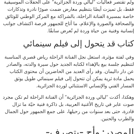
ولم تقتصر فعاليات “ليالي وردة الجزائرية” على الحفلات الموسيقية
فقط، بل تميزت أيضًا بتنظيم معارض ضمت صورًا نادرة وتذكارات
خاصة بمسيرة الفنانة الراحلة، بالشراكة مع
المركز الوطني للوثائق
والصحافة والصورة والإعلام
، ما أتاح للجمهور فرصة اكتشاف جوانب
إنسانية وفنية من حياة وردة لم تُعرض سابقًا.
كتاب قد يتحول إلى فيلم سينمائي
وفي لفتة مؤثرة، استغل نجل الفنانة الراحلة
رياض قصري
المناسبة
لتنظيم جلسة بيع بالإهداء لكتابه الجديد حول سيرة والدته، والصادر
عن
دار داليمان
. وقد رأى العديد من الحاضرين أن محتوى الكتاب
يحمل مادة ثرية يمكن أن تتحول إلى فيلم سينمائي طويل يوثق
المسار الفني والإنساني الاستثنائي ل
وردة الجزائرية
.
وهكذا، أكدت “ليالي وردة الجزائرية” أن الفنانة الراحلة لم تكن مجرد
صوت عابر في تاريخ الأغنية العربية، بل ذاكرة فنية حيّة ما تزال
قادرة، حتى بعد سنوات من رحيلها، على جمع الجمهور حول الجمال
والطرب والحنين.
المصدر: وأج -بتصرف-