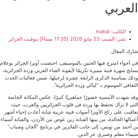
العربي
الكاتب:
makal
نشر:
السبت 23 مايو 2026 [17:35 مساءً] بتوقيت الجزائر
شارك المقال
في أجواء امتزج فيها الحنين بالموسيقى، احتضنت
أوبرا الجزائر بوعلام
بسايح
سهرة فنية مميزة تكريمًا لأيقونة الغناء العربي
وردة الجزائرية
،
وذلك بمناسبة الذكرى الرابعة عشرة لرحيلها، ضمن فعاليات الحدث
الثقافي الموسوم بـ “ليالي وردة الجزائرية”.
وقد شهدت الأمسية حضورًا جماهيريًا كبيرًا، عكس المكانة الخاصة
التي لا تزال تحتفظ بها وردة في قلوب الجزائريين والعرب، حيث
تعاقبت على ركح الأوبرا أصوات فنية عربية شابة أعادت إحياء أشهر
أعمالها الخالدة، من بينها الفنانة
زين عوض
من الأردن، والفنانة
أسماء
بن أحمد
من تونس، إلى جانب الفائزين في برنامج “ألحان وشباب”
شيماء معلم وصبري عز الدين.