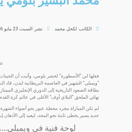
محمد البشير بلومي يل
الكاتب:
لكحل محمد
نشر:
السبت 23 مايو 2026 [19:32 مساءً] بتوقيت الجزائر
شا
فعلها ابن “الأسطورة” لخضر بلومي، وأثبت أن الجينات 
“ويمبلي” الشهير في العاصمة البريطانية لندن، قاد ا
بطاقة الصعود التاريخية إلى الدوري الإنجليزي الممتاز “
نهائي الملحق “البلاي أوف” الأغلى في عالم كرة القدم.
لم تكن المباراة مجرد محطة عبور نحو أضواء الشهرة 
جديد يسير بخطى ثابتة نحو المجد، ليعيد إلى الأذهان إ
لوحة فنية في ويمبلي…وو