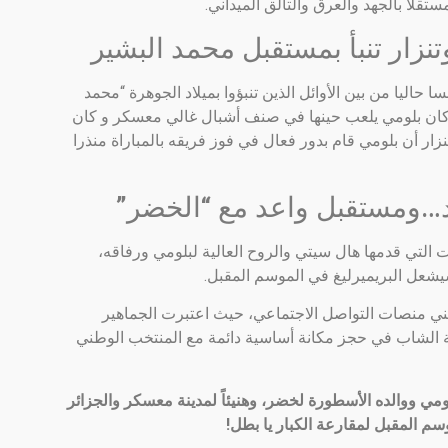
تقلاً بالجهد والعرق والتألق الميداني.
زار تنبأ بمستقبل محمد البشير
 حاليا من بين الأوائل الذين تنبؤوا بميلاد الجوهرة “محمد
 كان بلومي يلعب حينها في صنف أشبال غالي معسكر و كان
تنزار أن بلومي قام بدور فعال في فوز فريقه بالمباراة منذرا
يد…ومستقبل واعد مع “الخضر”
ت التي قدمها هال سيتي والروح العالية لبلومي ورفاقه،
يشعل البريميرليغ في الموسم المقبل.
طني منصات التواصل الاجتماعي، حيث اعتبرت الجماهير
قية الشاب في حجز مكانة أساسية دائمة مع المنتخب الوطني
ومي ووالده الأسطورة لخضر، وهنيئاً لمدينة معسكر والجزائر
سم المقبل لمقارعة الكبار يا بطل!