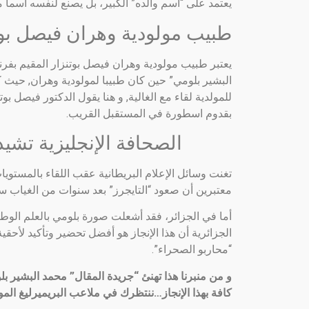
يعتمد على “اسم والده” الكبير، بل يصنع لنفسه اسماً مس
طبيب مولودية وهران فيصل بوتن
يعتبر طبيب مولودية وهران فيصل بوتنزار المقيم بفرنسا
البشير بلومي” حين كان طبيبا لمولودية وهران, حيث
للمولدية لقاء مع الغالية, و هنا يقول الدكتور فيصل بو
بقدوم اسطورة في المستقبل القريب.
الصحافة الإنجليزية تش
تغنت وسائل الإعلام البريطانية عقب اللقاء بالمستويا
معتبرين أن صعود “التايجرز” بعد سنوات من الغياب س
أما في الجزائر، فقد أشعلت صورة بلومي بالعلم الو
الجزائرية أن هذا الإنجاز هو أفضل تحضير وتأكيد لأح
“محاربو الصحراء”.
و من منبرنا هذا تهنئ “جريدة المقال” محمد البشير بل
كافة بهذا الإنجاز…ننتظرك في ملاعب البريميرليغ المو