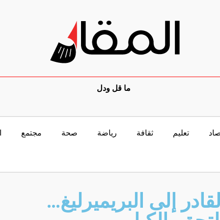
ما قل ودل
صاد
تعليم
ثقافة
رياضة
صحة
مجتمع
ا
لقادر إلى البريميرليغ…