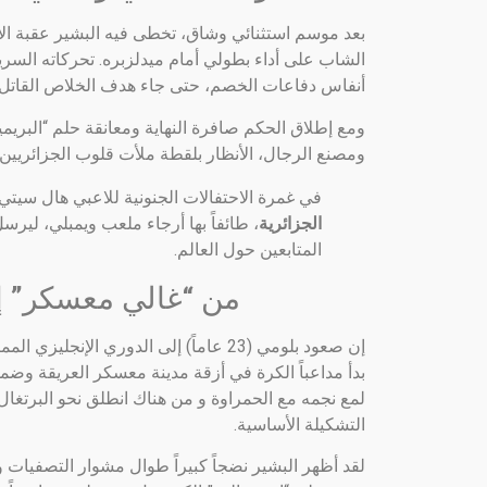
بعد موسم استثنائي وشاق، تخطى فيه البشير عقبة الإ
الشاب على أداء بطولي أمام ميدلزبره.
تحركاته السر
أنفاس دفاعات الخصم، حتى جاء هدف الخلاص القاتل في الدقيقة 95 عبر زميله متبو
ومع إطلاق الحكم صافرة النهاية ومعانقة حلم “البريم
ومصنع الرجال،
الأنظار بلقطة ملأت قلوب الجزائريين ف
في غمرة الاحتفالات الجنونية للاعبي هال سيت
الجزائرية
، طائفاً بها أرجاء ملعب ويمبلي، ليرسل
المتابعين حول العالم.
من “غالي معسكر” إ
إن صعود بلومي (23 عاماً) إلى الدوري الإنجليزي الممتاز
بدأ مداعباً الكرة في أزقة مدينة معسكر العريقة وضمن 
لمع نجمه مع الحمراوة و
من هناك انطلق نحو البرتغال
التشكيلة الأساسية.
لقد أظهر البشير نضجاً كبيراً طوال مشوار التصفيات 