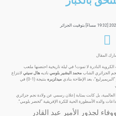
تحق بالكبار
رك المقال
الكروية النادرة لا تموت!
في ليلة تاريخية احتضنها ملعب
لنجم الجزائري الشاب
محمد البشير بلومي
ناديه
هال سيتي
لانتزاع
البريميرليغ”،
بعد الإطاحة بنادي
ميدلزبره
بنتيجة (1-0) في
العالمية، بل كانت بمثابة إعلان رسمي عن ولادة نجم جزائري
بداعات والده الأسطورة الحية للكرة الإفريقية “لخضر بلومي”.
فاء لجذور الأمير عبد القادر