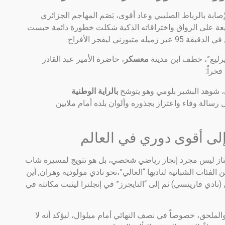
صابة بالرباط الصليبي وعاد أقوى،
بَصَم المهاجم الجزائري
يعة على الرواق واختراقاته الذكية شكلت خطورة دائمة حبست
رني ليفجر الأفراح.
يرليغ”، خطف ابن مدينة
معسكر
، حاضرة الأمير عبد القادر
خراً:
ي، شوهد البشير بلومي وهو يتوشح
بالراية الوطنية
 رسالة وفاء واعتزاز بجذوره وألوان بلده أمام ملايين
لى أقوى دوري في العالم
ليس مجرد إنجاز رياضي شخصي، بل هو تتويج لمسيرة شاب
الفئات الشبانية لناديها “الغالي”،نحو نادي مولودية وهران, أين
 (نادي فارينسي)
ثم إلى “التايجرز” في إنجلترا ليثبت مكانته في
والملحق، خصوصاً في نصف النهائي أمام ميلوال،
ليؤكد أنه لا