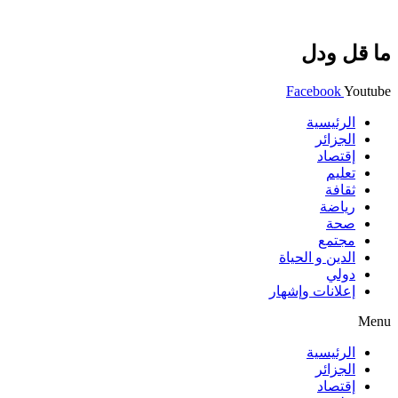
ما قل ودل
Facebook
Youtube
الرئيسية
الجزائر
إقتصاد
تعليم
ثقافة
رياضة
صحة
مجتمع
الدين و الحياة
دولي
إعلانات وإشهار
Menu
الرئيسية
الجزائر
إقتصاد