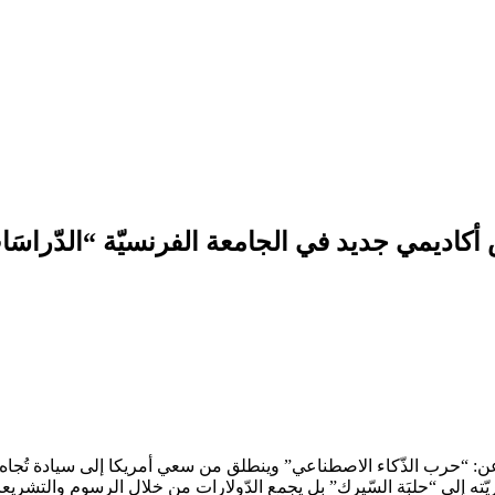
كاديمي جديد في الجامعة الفرنسيّة “الدّراسَات
عن: “حرب الذّكاء الاصطناعي” وينطلق من سعي أمريكا إلى سيادة تُجاه
ّته إلى “حلبَة السّيرك” بل يجمع الدّولارات من خلال الرسوم والتشريعات