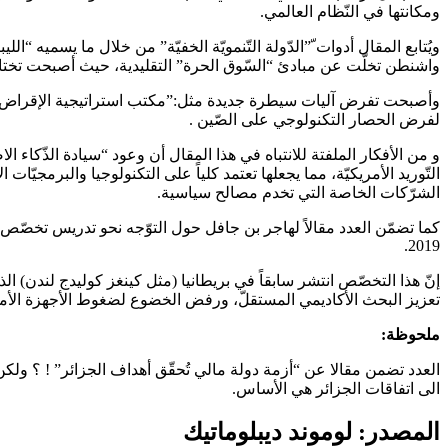
ومكانتها في النّظام العالمي.
ويُتابع المقال أدوات ّ”الدّولة التّنمويّة الخفيّة” من خلال ما يسميه 
واشنطن تخلّت عن مبادئ “السّوق الحرة” التقليدية، حيث أصبحت تختا
لفرض الحصار التكنولوجي على الصّين .
و من الأفكار الملفتة للانتباه في هذا المقال أن وعود “سيادة الذّكاء 
التّوريد الأمريكيّة، مما يجعلها تعتمد كلياً على التكنولوجيا والبرمجيّا
الشرّكات الخاصة التي تخدم مصالح سياسية.
كما تضمّن العدد مقالاً لهاجر بن جافل حول التوّجه نحو تدريس تخصّ
2019.
إنّ هذا التخصّص انتشر سابقاً في بريطانيا (مثل كينغز كوليدج لندن) ا
تعزيز البحث الأكاديمي المستقلّ، ورفض الخضوع لضغوط الأجهزة الأمني
ملحوظة:
العدد تضمن مقالا عن “أزمة دولة مالي تُحقّق أهداف الجزائر” ! ؟ ولك
الى اتفاقات الجزائر هي الأساس.
المصدر: لوموند ديبلوماتيك