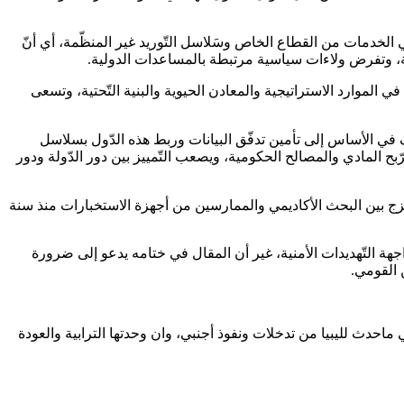
ّمي الخدمات من القطاع الخاص وسَلاسل التّوريد غير المنظّمة، أي أنّ
ة، وتفرض ولاءات سياسية مرتبطة بالمساعدات الدولية.
ارات والبنتاغون لضمان السّيادة في الموارد الاستراتيجية والمعادن الحيوية والبنية التّحتية، وتسعى
دف في الأساس إلى تأمين تدفّق البيانات وربط هذه الدّول بسلاسل
لرّبح المادي والمصالح الحكومية، ويصعب التّمييز بين دور الدّولة ودور
زج بين البحث الأكاديمي والممارسين من أجهزة الاستخبارات منذ سنة
جهة التّهديدات الأمنية، غير أن المقال في ختامه يدعو إلى ضرورة
 القومي.
احدث لليبيا من تدخلات ونفوذ أجنبي، وان وحدتها الترابية والعودة