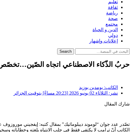
تعليم
ثقافة
رياضة
صحة
مجتمع
الدين و الحياة
دولي
إعلانات وإشهار
Search
حربُ الذّكاء الاصطناعي اتجاه الصّين…تخصّص أ
الكاتب:
بومدين بوزيد
نشر:
الثلاثاء 02 يونيو 2026 [20:23 مساءً] بتوقيت الجزائر
شارك المقال
تصّدر عدد جوان “لوموند ديبلوماتيك” بمقال كتبه: إيفجيني موروزوف 
الكاتب أنّ ترامب لا يكتفي فقط في جلب الانتباه بلغته وخطاباته وسخري