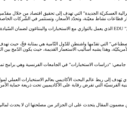
“الليبرالية العسكريّة الجديدة” التي تهدف إلى تحقيق اقتصاد من خلال مقد
ر قطاعات نشاط معيّنة، وتحدّد الأسعار، وتستثمر في الشّركات الخاص
وأصبحت تفرض آليات سيطرة جديدة مثل:”مكتب استراتيجية الإقراض” EDU الذي يعمل بالتوازي مع الاستخب
الاصطناعي” التي تقدّمها واشنطن للدّول النّامية هي بمثابة فخّ، حيث ته
ت الأمريكيّة، وهذا يشبه أساليب الاستعمار القديمة، حيث يكون الدّمج بين ا
ص جامعي: “دراسات الاستخبارات” في الجامعات الفرنسية وهي برامج تم
لذي يَهدف إلى ربط عالم البحث الأكاديمي بعالم الاستخبارات العملي لموا
ة الفرنسيّة التي تفرض رقابة على الأكاديميين تحت ذريعة حماية الأمن
ن مضمون المقال يتحدث على ان الجزائر من مصلحتها ان لا يحدث لمالي م