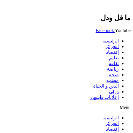
ما قل ودل
Facebook
Youtube
الرئيسية
الجزائر
إقتصاد
تعليم
ثقافة
رياضة
صحة
مجتمع
الدين و الحياة
دولي
إعلانات وإشهار
Menu
الرئيسية
الجزائر
إقتصاد