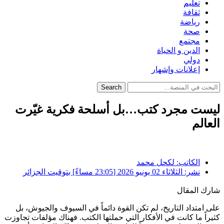
تعليم
ثقافة
رياضة
صحة
مجتمع
الدين و الحياة
دولي
إعلانات وإشهار
Search
ليست مجرد كتب…بل أسلحة فكرية غيّرت
العالم
الكاتب:
لكحل محمد
نشر:
الثلاثاء 02 يونيو 2026 [23:05 مساءً] بتوقيت الجزائر
شارك المقال
على امتداد التاريخ، لم تكن القوة دائماً في السيوف والجيوش، بل
كثيراً ما كانت في الأفكار التي حملتها الكتب. فهناك مؤلفات تجاوزت