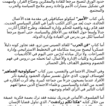
حدود الورق لتصبح مرجعاً للقادة والمفكرين وصنّاع القرار، وأسهمت
في تشكيل مسارات الأمم وإعادة رسم ملامح السياسة والحرب
والمجتمع.
يأتي كتاب
“الأمير”
لنيكولو ميكيافيلي في مقدمة هذه الأعمال
الخالدة، حيث يُعد من أكثر الكتب تأثيراً في الفكر السياسي الحديث.
فقد قدّم رؤية واقعية للحكم وإدارة السلطة، وطرح أفكاراً أثارت
جدلاً واسعاً حول العلاقة بين الأخلاق والسياسة، حتى أصبح مرجعاً
أساسياً لكل من يدرس فن القيادة وإدارة الدولة.
أما كتاب
“فن الحرب”
للقائد الصيني سن تزو، فقد تجاوز كونه دليلاً
عسكرياً ليصبح مدرسة متكاملة في التخطيط الاستراتيجي وإدارة
الصراعات. ولا تزال مبادئه تُدرّس حتى اليوم في الأكاديميات
العسكرية وكليات الإدارة والأعمال، لما تحمله من دروس في فهم
الخصوم وتحقيق الأهداف بأقل الخسائر.
وفي المجال الاجتماعي والنفسي، يبرز كتاب
“سيكولوجية الجماهير”
لغوستاف لوبون، الذي حاول تفسير سلوك الحشود وكيفية تأثر
الأفراد عندما يصبحون جزءاً من جماعة كبيرة. وقد أثرت أفكاره في
العديد من القادة والسياسيين وعلماء الاجتماع الذين سعوا لفهم
آليات التأثير في الرأي العام وتوجيهه.
أما الفيلسوف الألماني فريدريك نيتشه فقد ترك بصمة فكرية عميقة
من خلال كتابه
“هكذا تكلم زرادشت”
، الذي تناول قضايا الإنسان