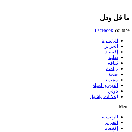
ما قل ودل
Facebook
Youtube
الرئيسية
الجزائر
إقتصاد
تعليم
ثقافة
رياضة
صحة
مجتمع
الدين و الحياة
دولي
إعلانات وإشهار
Menu
الرئيسية
الجزائر
إقتصاد