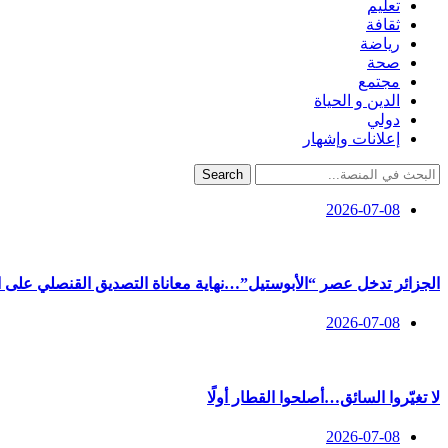
تعليم
ثقافة
رياضة
صحة
مجتمع
الدين و الحياة
دولي
إعلانات وإشهار
Search
2026-07-08
الجزائر تدخل عصر “الأبوستيل”…نهاية معاناة التصديق القنصلي على ال
2026-07-08
لا تغيّروا السائق…أصلحوا القطار أولًا
2026-07-08