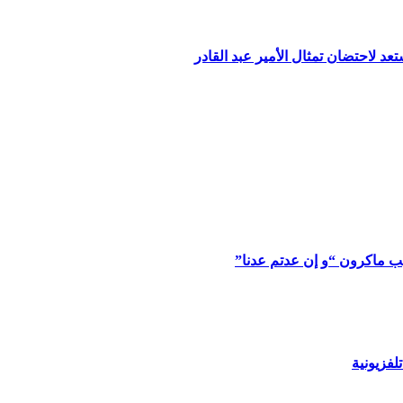
 لاحتضان تمثال الأمير عبد القادر
يب ماكرون “و إن عدتم عدنا”
فزيونية