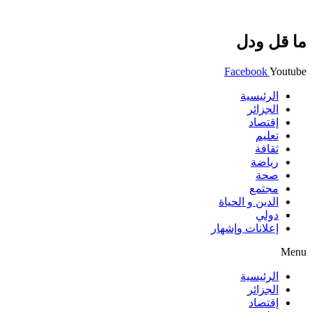
ما قل ودل
Facebook
Youtube
الرئيسية
الجزائر
إقتصاد
تعليم
ثقافة
رياضة
صحة
مجتمع
الدين و الحياة
دولي
إعلانات وإشهار
Menu
الرئيسية
الجزائر
إقتصاد