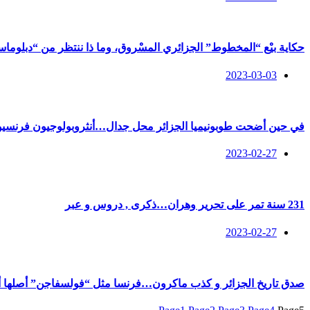
حكاية بيْع “المخطوط” الجزائري المسْروق، وما ذا ننتظر من “دبلوماس
2023-03-03
في حين أضحت طوبونيميا الجزائر محل جدال…أنثروبولوجيون فرنسيون
2023-02-27
231 سنة تمر على تحرير وهران…ذكرى , دروس و عبر
2023-02-27
صدق تاريخ الجزائر و كذب ماكرون…فرنسا مثل “فولسفاجن” أصلها أ