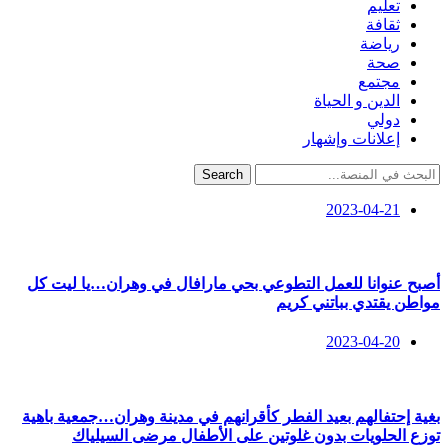
تعليم
ثقافة
رياضة
صحة
مجتمع
الدين و الحياة
دولي
إعلانات وإشهار
Search
2023-04-21
أصبح عنوانا للعمل التطوعي بحي مارافال في وهران…يا ليت كل
مواطن يقتدي بباتني كريم
2023-04-20
بغية إحتفالهم بعيد الفطر كأقرانهم في مدينة وهران…جمعية باهية
توزع الحلويات بدون غلوتين على الأطفال مرضى السيلياك