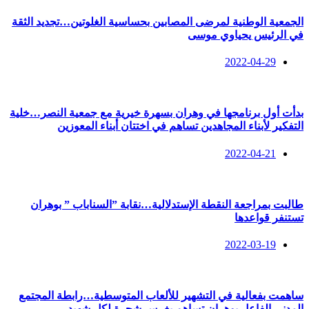
الجمعية الوطنية لمرضى المصابين بحساسية الغلوتين…تجديد الثقة
في الرئيس يحياوي موسى
2022-04-29
بدأت أول برنامجها في وهران بسهرة خيرية مع جمعية النصر…خلية
التفكير لأبناء المجاهدين تساهم في اختتان أبناء المعوزين
2022-04-21
طالبت بمراجعة النقطة الإستدلالية…نقابة ”السناباب ” بوهران
تستنفر قواعدها
2022-03-19
ساهمت بفعالية في التشهير للألعاب المتوسطية…رابطة المجتمع
المدني الفاعل بوهران تساهم بغرس شجرة لكل شهيد