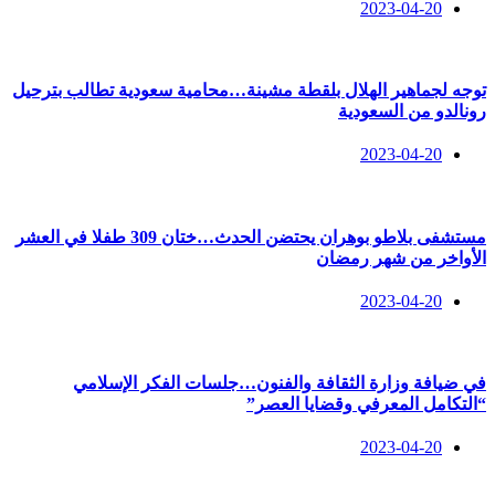
2023-04-20
توجه لجماهير الهلال بلقطة مشينة…محامية سعودية تطالب بترحيل
رونالدو من السعودية
2023-04-20
مستشفى بلاطو بوهران يحتضن الحدث…ختان 309 طفلا في العشر
الأواخر من شهر رمضان
2023-04-20
في ضيافة وزارة الثقافة والفنون…جلسات الفكر الإسلامي
“التكامل المعرفي وقضايا العصر”
2023-04-20