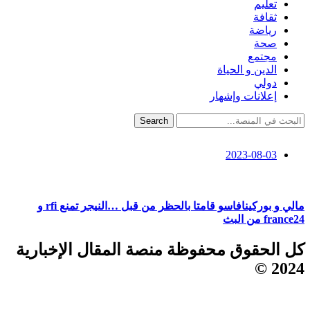
تعليم
ثقافة
رياضة
صحة
مجتمع
الدين و الحياة
دولي
إعلانات وإشهار
Search
2023-08-03
مالي و بوركينافاسو قامتا بالحظر من قبل …النيجر تمنع rfi و
france24 من البث
كل الحقوق محفوظة منصة المقال الإخبارية
2024 ©