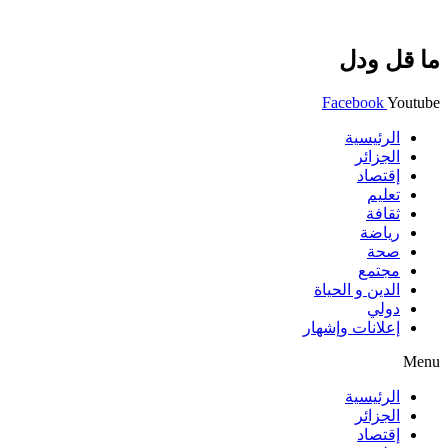
ما قل ودل
Facebook
Youtube
الرئيسية
الجزائر
إقتصاد
تعليم
ثقافة
رياضة
صحة
مجتمع
الدين و الحياة
دولي
إعلانات وإشهار
Menu
الرئيسية
الجزائر
إقتصاد