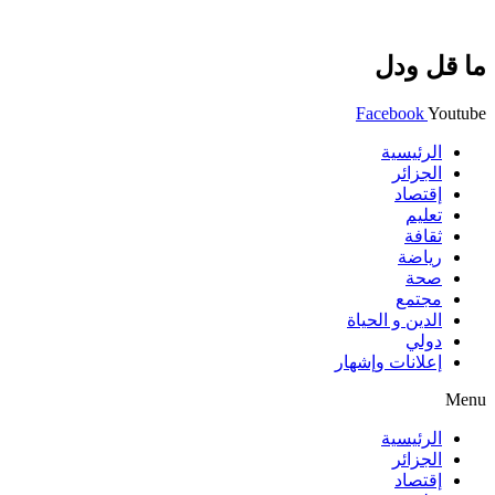
ما قل ودل
Facebook
Youtube
الرئيسية
الجزائر
إقتصاد
تعليم
ثقافة
رياضة
صحة
مجتمع
الدين و الحياة
دولي
إعلانات وإشهار
Menu
الرئيسية
الجزائر
إقتصاد