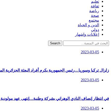
تعليم
ثقافة
رياضة
صحة
مجتمع
الدين و الحياة
دولي
إعلانات وإشهار
Search
2023-03-05
زلزال تركيا وسوريا…رئيس الجمهورية يكرم أفراد البعثة الجزائرية ال
2023-03-05
في انتظار إنصاف النادي الوهراني بشركة وطنية…إنتهى عهد مولودية 
2023-03-05